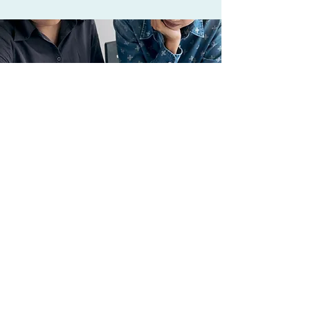
UN ACCOMPAGNEMENT SUR
MESURE
Cours Particuliers
Maths / Physique-Chimie /